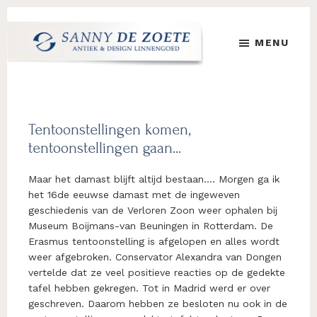
Door
Spring
Spring
naar
naar
naar
MENU
de
de
de
hoofd
eerste
voettekst
Sanny
's
inhoud
sidebar
de
Werelds
Zoete
Mooiste
Antiek
Tentoonstellingen komen,
&
tentoonstellingen gaan…
Design
Linnen
Maar het damast blijft altijd bestaan…. Morgen ga ik
Damast
het 16de eeuwse damast met de ingeweven
geschiedenis van de Verloren Zoon weer ophalen bij
Museum Boijmans-van Beuningen in Rotterdam. De
Erasmus tentoonstelling is afgelopen en alles wordt
weer afgebroken. Conservator Alexandra van Dongen
vertelde dat ze veel positieve reacties op de gedekte
tafel hebben gekregen. Tot in Madrid werd er over
geschreven. Daarom hebben ze besloten nu ook in de