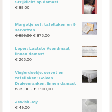
Strijklicht op damast
€
89,00
Margotje set: tafellaken en 9
servetten
Oorspronkelijke
Huidige
€
925,00
€
875,00
prijs
prijs
was:
is:
Loper: Laatste Avondmaal,
€ 925,00.
€ 875,00.
linnen damast
€
265,00
Vingerdoekje, servet en
tafellaken: Golven
Druivenranken, linnen damast
Prijsklasse:
€
39,00
-
€
1.100,00
€ 39,00
tot
Jewish Joy
€ 1.100,00
€
49,00