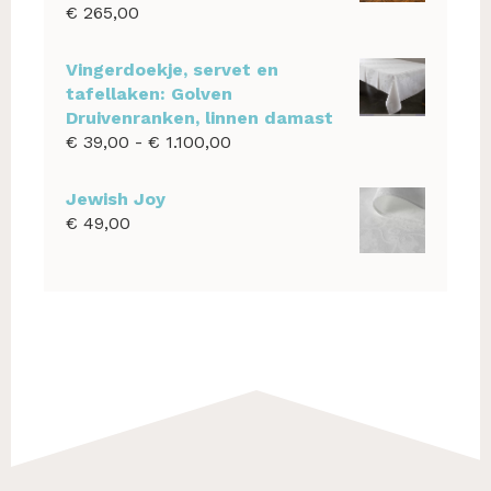
€
265,00
Vingerdoekje, servet en
tafellaken: Golven
Druivenranken, linnen damast
Prijsklasse:
€
39,00
-
€
1.100,00
€ 39,00
tot
Jewish Joy
€ 1.100,00
€
49,00