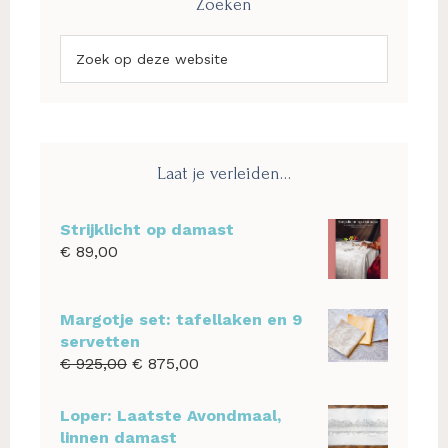
Zoeken
Zoek
op
deze
website
Laat je verleiden…
Strijklicht op damast
€
89,00
Margotje set: tafellaken en 9
servetten
Oorspronkelijke
Huidige
€
925,00
€
875,00
prijs
prijs
was:
is:
Loper: Laatste Avondmaal,
€ 925,00.
€ 875,00.
linnen damast