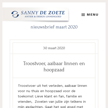
Door
Spring
Spring
naar
naar
naar
MENU
de
de
de
hoofd
eerste
voettekst
Sanny
's
nieuwsbrief maart 2020
inhoud
sidebar
de
Werelds
Zoete
Mooiste
Antiek
&
30 maart 2020
Design
Linnen
Troostvoer, aaibaar linnen en
Damast
hoopzaad
Troostvoer uit het verleden, aaibaar linnen
voor nu thuis en hoopzaad voor de
toekomst Lieve klant en fan, familie en
vrienden, Zovelen van jullie zijn telkens in
mijn gedachten. Gaat het wel goed met