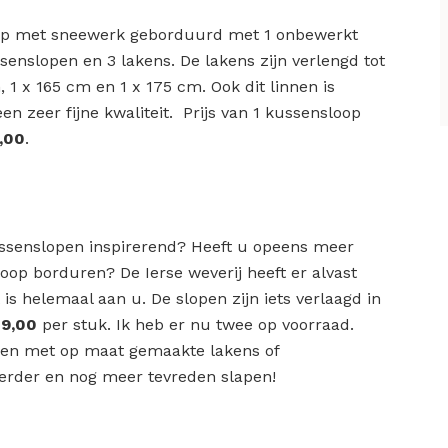
oop met sneewerk geborduurd met 1 onbewerkt
ussenslopen en 3 lakens. De lakens zijn verlengd tot
, 1 x 165 cm en 1 x 175 cm. Ook dit linnen is
n zeer fijne kwaliteit. Prijs van 1 kussensloop
,00
.
ussenslopen inspirerend? Heeft u opeens meer
loop borduren? De Ierse weverij heeft er alvast
is helemaal aan u. De slopen zijn iets verlaagd in
79,00
per stuk. Ik heb er nu twee op voorraad.
rden met op maat gemaakte lakens of
erder en nog meer tevreden slapen!