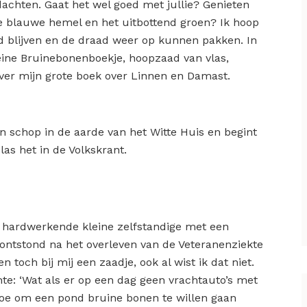
edachten. Gaat het wel goed met jullie? Genieten
ge blauwe hemel en het uitbottend groen? Ik hoop
d blijven en de draad weer op kunnen pakken. In
eine Bruinebonenboekje, hoopzaad van vlas,
over mijn grote boek over Linnen en Damast.
n schop in de aarde van het Witte Huis en begint
las het in de Volkskrant.
en hardwerkende kleine zelfstandige met een
ntstond na het overleven van de Veteranenziekte
n toch bij mij een zaadje, ook al wist ik dat niet.
te: ‘Wat als er op een dag geen vrachtauto’s met
toe om een pond bruine bonen te willen gaan