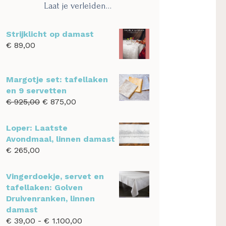
Laat je verleiden…
Strijklicht op damast
€
89,00
Margotje set: tafellaken
en 9 servetten
Oorspronkelijke
Huidige
€
925,00
€
875,00
prijs
prijs
was:
is:
Loper: Laatste
€ 925,00.
€ 875,00.
Avondmaal, linnen damast
€
265,00
Vingerdoekje, servet en
tafellaken: Golven
Druivenranken, linnen
damast
Prijsklasse:
€
39,00
-
€
1.100,00