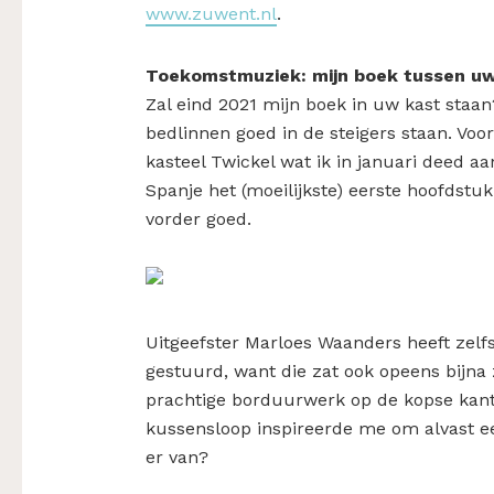
www.zuwent.nl
.
Toekomstmuziek: mijn boek tussen u
Zal eind 2021 mijn boek in uw kast staan?
bedlinnen goed in de steigers staan. Voo
kasteel Twickel wat ik in januari deed aan
Spanje het (moeilijkste) eerste hoofdst
vorder goed.
Uitgeefster Marloes Waanders heeft zelf
gestuurd, want die zat ook opeens bijna 
prachtige borduurwerk op de kopse kan
kussensloop inspireerde me om alvast ee
er van?