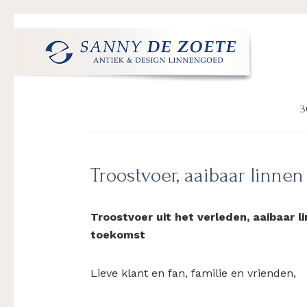
Spring
Door
Spring
Spring
naar
naar
naar
naar
de
de
de
de
hoofdnavigatie
hoofd
eerste
voettekst
Sanny
's
inhoud
sidebar
de
Werelds
3
Zoete
Mooiste
Antiek
&
Troostvoer, aaibaar linne
Design
Linnen
Damast
Troostvoer uit het verleden, aaibaar 
toekomst
Lieve klant en fan, familie en vrienden,