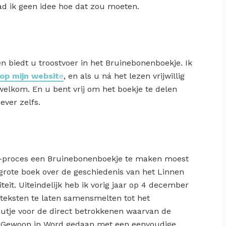
had ik geen idee hoe dat zou moeten.
en biedt u troostvoer in het Bruinebonenboekje. Ik
 op mijn websit
e
, en als u ná het lezen vrijwillig
welkom. En u bent vrij om het boekje te delen
ever zelfs.
n-proces een Bruinebonenboekje te maken moest
 grote boek over de geschiedenis van het Linnen
eit. Uiteindelijk heb ik vorig jaar op 4 december
 teksten te laten samensmelten tot het
utje voor de direct betrokkenen waarvan de
is! Gewoon in Word gedaan met een eenvoudige