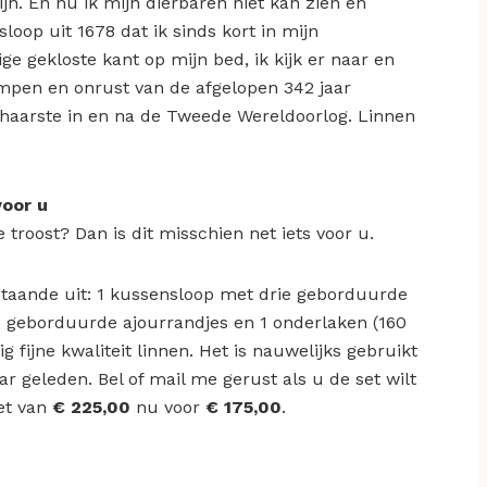
ijn. En nu ik mijn dierbaren niet kan zien en
loop uit 1678 dat ik sinds kort in mijn
ge gekloste kant op mijn bed, ik kijk er naar en
rampen en onrust van de afgelopen 342 jaar
schaarste in en na de Tweede Wereldoorlog. Linnen
voor u
e troost? Dan is dit misschien net iets voor u.
staande uit: 1 kussensloop met drie geborduurde
e geborduurde ajourrandjes en 1 onderlaken (160
 fijne kwaliteit linnen. Het is nauwelijks gebruikt
r geleden. Bel of mail me gerust als u de set wilt
set van
€ 225,00
nu voor
€ 175,00
.