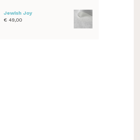
€ 39,00
tot
Jewish Joy
€ 1.100,00
€
49,00