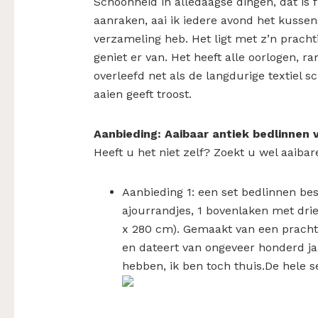
Schoonheid in alledaagse dingen, dat is f
aanraken, aai ik iedere avond het kussens
verzameling heb. Het ligt met z’n prachti
geniet er van. Het heeft alle oorlogen, 
overleefd net als de langdurige textiel 
aaien geeft troost.
Aanbieding: Aaibaar antiek bedlinnen 
Heeft u het niet zelf? Zoekt u wel aaibar
Aanbieding 1: een set bedlinnen be
ajourrandjes, 1 bovenlaken met dri
x 280 cm). Gemaakt van een prachtig
en dateert van ongeveer honderd jaa
hebben, ik ben toch thuis.De hele 