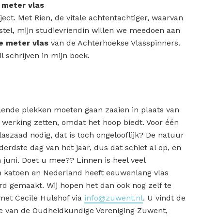
 meter vlas
ject. Met Rien, de vitale achtentachtiger, waarvan
istel, mijn studievriendin willen we meedoen aan
e meter vlas
van de Achterhoekse Vlasspinners.
l schrijven in mijn boek.
llende plekken moeten gaan zaaien in plaats van
n werking zetten, omdat het hoop biedt. Voor één
aszaad nodig, dat is toch ongelooflijk? De natuur
erdste dag van het jaar, dus dat schiet al op, en
 juni. Doet u mee?? Linnen is heel veel
n katoen en Nederland heeft eeuwenlang vlas
d gemaakt. Wij hopen het dan ook nog zelf te
et Cecile Hulshof via
info@zuwent.nl
. U vindt de
te van de Oudheidkundige Vereniging Zuwent,