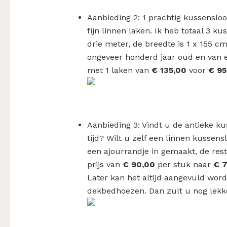
Aanbieding 2: 1 prachtig kussensl
fijn linnen laken. Ik heb totaal 3 k
drie meter, de breedte is 1 x 155 cm
ongeveer honderd jaar oud en van ee
met 1 laken van
€ 135,00
voor
€ 95
Aanbieding 3: Vindt u de antieke k
tijd? Wilt u zelf een linnen kussens
een ajourrandje in gemaakt, de rest 
prijs van
€ 90,00
per stuk naar
€ 
Later kan het altijd aangevuld wo
dekbedhoezen. Dan zult u nog lekk