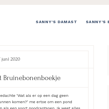
SANNY’S DAMAST
SANNY’S 
7 juni 2020
et Bruinebonenboekje
gedachte ‘Wat als er op een dag geen
t kunnen komen?’ me ertoe om een pond
 als een soort noodrantsoen. Ik weet alles