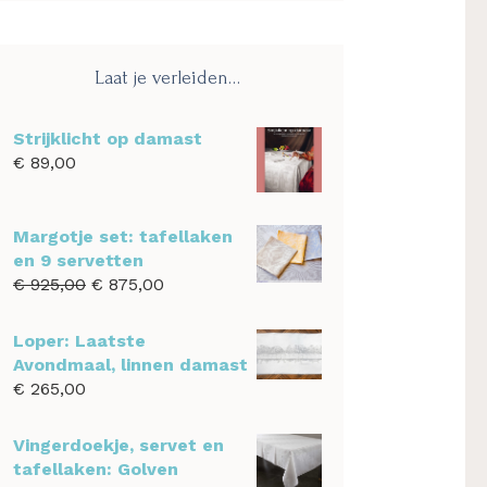
website
Laat je verleiden…
Strijklicht op damast
€
89,00
Margotje set: tafellaken
en 9 servetten
Oorspronkelijke
Huidige
€
925,00
€
875,00
prijs
prijs
was:
is:
Loper: Laatste
€ 925,00.
€ 875,00.
Avondmaal, linnen damast
€
265,00
Vingerdoekje, servet en
tafellaken: Golven