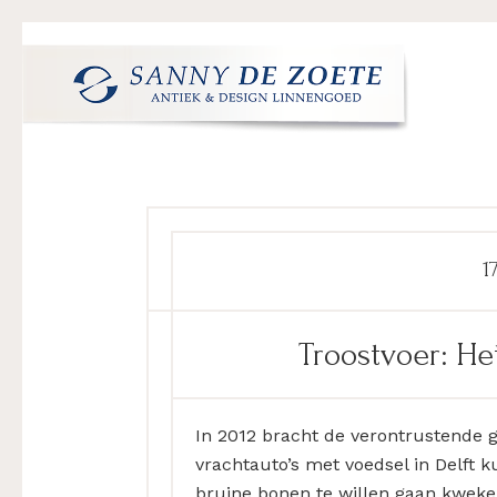
Spring
Door
Spring
Spring
naar
naar
naar
naar
de
de
de
de
hoofdnavigatie
hoofd
eerste
voettekst
Sanny
's
inhoud
sidebar
de
Werelds
Zoete
Mooiste
Antiek
&
1
Design
Linnen
Troostvoer: H
Damast
In 2012 bracht de verontrustende 
vrachtauto’s met voedsel in Delf
bruine bonen te willen gaan kweken