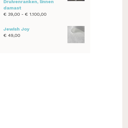
Druivenranken, linnen
damast
Prijsklasse:
€
39,00
-
€
1.100,00
€ 39,00
tot
Jewish Joy
€ 1.100,00
€
49,00