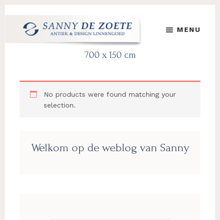
Skip
Skip
Skip
to
to
to
MENU
main
primary
footer
content
sidebar
Sanny
's
700 x 150 cm
de
Werelds
Zoete
Mooiste
Antiek
No products were found matching your
&
selection.
Design
Linnen
Damast
Primary
Welkom op de weblog van Sanny
Sidebar