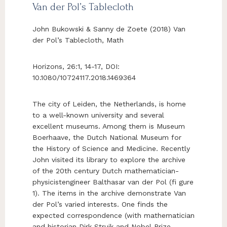
Van der Pol’s Tablecloth
John Bukowski & Sanny de Zoete (2018) Van
der Pol’s Tablecloth, Math
Horizons, 26:1, 14-17, DOI:
10.1080/10724117.2018.1469364
The city of Leiden, the Netherlands, is home
to a well-known university and several
excellent museums. Among them is Museum
Boerhaave, the Dutch National Museum for
the History of Science and Medicine. Recently
John visited its library to explore the archive
of the 20th century Dutch mathematician-
physicistengineer Balthasar van der Pol (fi gure
1). The items in the archive demonstrate Van
der Pol’s varied interests. One finds the
expected correspondence (with mathematician
and historian Dirk Struik and Nobel Prize-