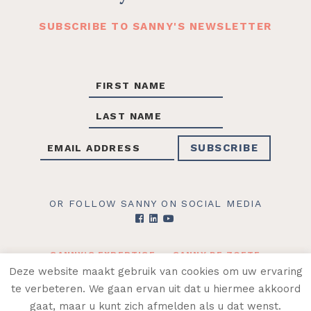
SUBSCRIBE TO SANNY'S NEWSLETTER
OR FOLLOW SANNY ON SOCIAL MEDIA
SANNY’S EXPERTISE
SANNY DE ZOETE
CONTACT
SHOP
Deze website maakt gebruik van cookies om uw ervaring
te verbeteren. We gaan ervan uit dat u hiermee akkoord
© 2026 SANNY DE ZOETE ·
ALGEMENE
gaat, maar u kunt zich afmelden als u dat wenst.