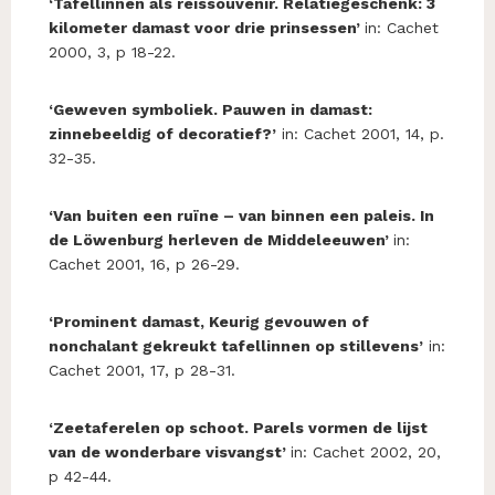
‘Tafellinnen als reissouvenir. Relatiegeschenk: 3
kilometer damast voor drie prinsessen’
in: Cachet
2000, 3, p 18-22.
‘Geweven symboliek. Pauwen in damast:
zinnebeeldig of decoratief?’
in: Cachet 2001, 14, p.
32-35.
‘Van buiten een ruïne – van binnen een paleis. In
de Löwenburg herleven de Middeleeuwen’
in:
Cachet 2001, 16, p 26-29.
‘Prominent damast, Keurig gevouwen of
nonchalant gekreukt tafellinnen op stillevens’
in:
Cachet 2001, 17, p 28-31.
‘Zeetaferelen op schoot. Parels vormen de lijst
van de wonderbare visvangst’
in: Cachet 2002, 20,
p 42-44.