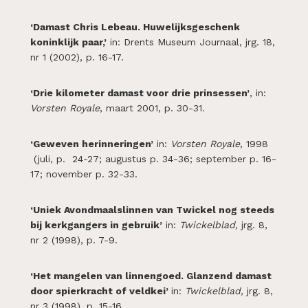
‘Damast Chris Lebeau. Huwelijksgeschenk
koninklijk paar,’
in: Drents Museum Journaal, jrg. 18,
nr 1 (2002), p. 16-17.
‘Drie kilometer damast voor drie prinsessen’
, in:
Vorsten Royale
, maart 2001, p. 30-31.
‘Geweven herinneringen’
in:
Vorsten Royale,
1998
(juli, p. 24-27; augustus p. 34-36; september p. 16-
17; november p. 32-33.
‘Uniek Avondmaalslinnen van Twickel nog steeds
bij kerkgangers in gebruik’
in:
Twickelblad,
jrg. 8,
nr 2 (1998), p. 7-9.
‘Het mangelen van linnengoed. Glanzend damast
door spierkracht of veldkei’
in:
Twickelblad,
jrg. 8,
nr 3 (1998), p. 15-16.