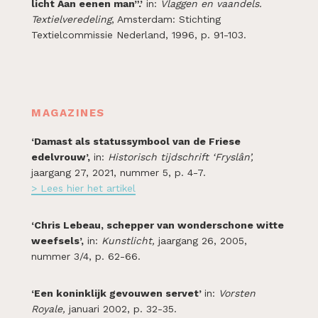
licht Aan eenen man”.’
in:
Vlaggen en vaandels.
Textielveredeling
, Amsterdam: Stichting
Textielcommissie Nederland, 1996, p. 91-103.
MAGAZINES
‘Damast als statussymbool van de Friese
edelvrouw’,
in:
Historisch tijdschrift ‘Fryslân’
,
jaargang 27, 2021, nummer 5, p. 4-7.
> Lees hier het artikel
‘Chris Lebeau, schepper van wonderschone witte
weefsels’,
in:
Kunstlicht,
jaargang 26, 2005,
nummer 3/4, p. 62-66.
‘Een koninklijk gevouwen servet’
in:
Vorsten
Royale,
januari 2002, p. 32-35.