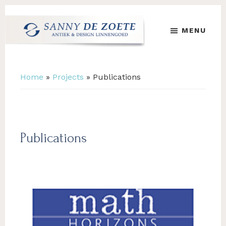
Skip
Skip
to
to
MENU
main
footer
content
Sanny
's
de
Werelds
Zoete
Mooiste
Home
»
Projects
»
Publications
Antiek
&
Design
Linnen
Damast
Publications