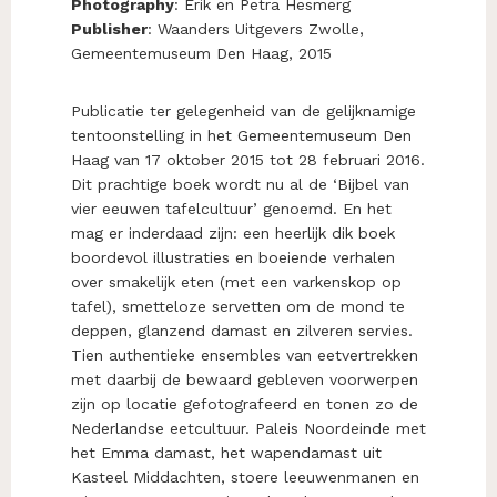
Photography
: Erik en Petra Hesmerg
Publisher
: Waanders Uitgevers Zwolle,
Gemeentemuseum Den Haag, 2015
Publicatie ter gelegenheid van de gelijknamige
tentoonstelling in het Gemeentemuseum Den
Haag van 17 oktober 2015 tot 28 februari 2016.
Dit prachtige boek wordt nu al de ‘Bijbel van
vier eeuwen tafelcultuur’ genoemd. En het
mag er inderdaad zijn: een heerlijk dik boek
boordevol illustraties en boeiende verhalen
over smakelijk eten (met een varkenskop op
tafel), smetteloze servetten om de mond te
deppen, glanzend damast en zilveren servies.
Tien authentieke ensembles van eetvertrekken
met daarbij de bewaard gebleven voorwerpen
zijn op locatie gefotografeerd en tonen zo de
Nederlandse eetcultuur. Paleis Noordeinde met
het Emma damast, het wapendamast uit
Kasteel Middachten, stoere leeuwenmanen en