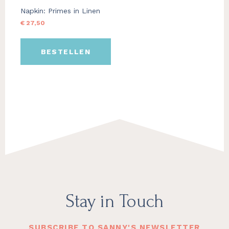
be
Napkin: Primes in Linen
chosen
on
€
27,50
the
product
BESTELLEN
page
Footer
Stay in Touch
SUBSCRIBE TO SANNY'S NEWSLETTER