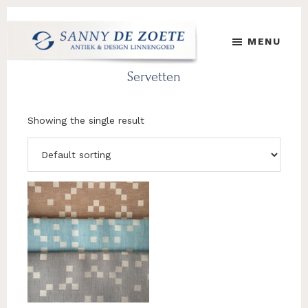
Skip
Skip
to
to
MENU
main
footer
content
Sanny
's
Servetten
de
Werelds
Zoete
Mooiste
Antiek
Showing the single result
&
Design
Linnen
Damast
This
product
has
multiple
variants.
The
options
may