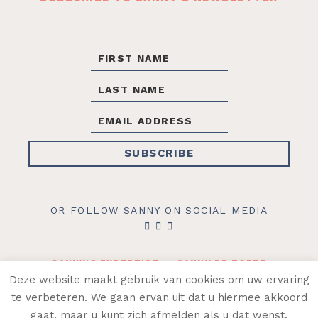
OR FOLLOW SANNY ON SOCIAL MEDIA
SANNY’S EXPERTISE
SANNY DE ZOETE
CONTACT
SHOP
Deze website maakt gebruik van cookies om uw ervaring
te verbeteren. We gaan ervan uit dat u hiermee akkoord
© 2026 SANNY DE ZOETE ·
ALGEMENE
gaat, maar u kunt zich afmelden als u dat wenst.