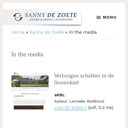
Skip
Skip
to
to
MENU
main
footer
content
Sanny
's
Home
»
Sanny de Zoete
»
In the media
de
Werelds
Zoete
Mooiste
Antiek
In the media
&
Design
Linnen
Damast
Verborgen schatten in de
linnenkast
sKBL
Auteur: Lenneke Berkhout
Lees dit artikel »
(pdf, 0,2 mb)